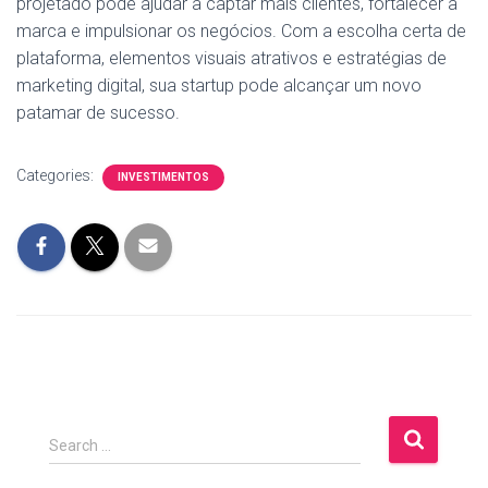
projetado pode ajudar a captar mais clientes, fortalecer a
marca e impulsionar os negócios. Com a escolha certa de
plataforma, elementos visuais atrativos e estratégias de
marketing digital, sua startup pode alcançar um novo
patamar de sucesso.
Categories:
INVESTIMENTOS
S
Search …
e
a