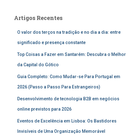
r
c
Artigos Recentes
h
f
O valor dos terços na tradição e no dia a dia: entre
o
r
significado e presença constante
:
Top Coisas a Fazer em Santarém: Descubra o Melhor
da Capital do Gótico
Guia Completo: Como Mudar-se Para Portugal em
2026 (Passo a Passo Para Estrangeiros)
Desenvolvimento de tecnologia B2B em negócios
online previstos para 2026
Eventos de Excelência em Lisboa: Os Bastidores
Invisíveis de Uma Organização Memorável