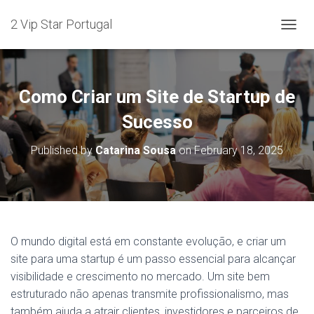
2 Vip Star Portugal
T
O
G
G
L
Como Criar um Site de Startup de
E
N
Sucesso
A
V
Published by
Catarina Sousa
on
February 18, 2025
I
G
A
T
I
O
N
O mundo digital está em constante evolução, e criar um
site para uma startup é um passo essencial para alcançar
visibilidade e crescimento no mercado. Um site bem
estruturado não apenas transmite profissionalismo, mas
também ajuda a atrair clientes, investidores e parceiros de