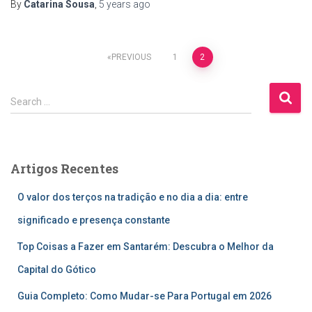
By
Catarina Sousa
,
5 years
ago
Posts
PREVIOUS
1
2
pagination
S
Search …
e
a
r
c
Artigos Recentes
h
f
O valor dos terços na tradição e no dia a dia: entre
o
r
significado e presença constante
:
Top Coisas a Fazer em Santarém: Descubra o Melhor da
Capital do Gótico
Guia Completo: Como Mudar-se Para Portugal em 2026