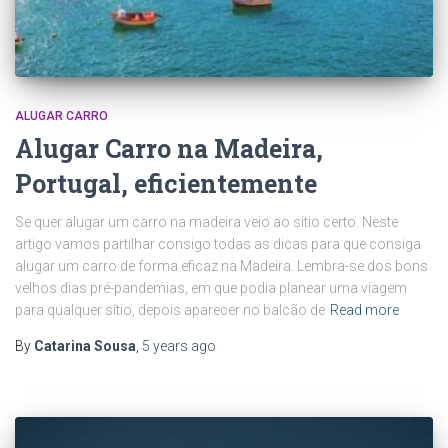
ALUGAR CARRO
Alugar Carro na Madeira,
Portugal, eficientemente
Se quer alugar um carro na madeira veio ao sitio certo. Neste
artigo vamos partilhar consigo todas as dicas para que consiga
alugar um carro de forma eficaz na Madeira. Lembra-se dos bons
velhos dias pré-pandemias, em que podia planear uma viagem
para qualquer sítio, depois aparecer no balcão de
Read more
By
Catarina Sousa
,
5 years
ago